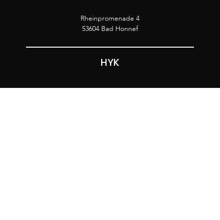
Rheinpromenade 4
53604 Bad Honnef
HYK
Lilo
Location
Programm